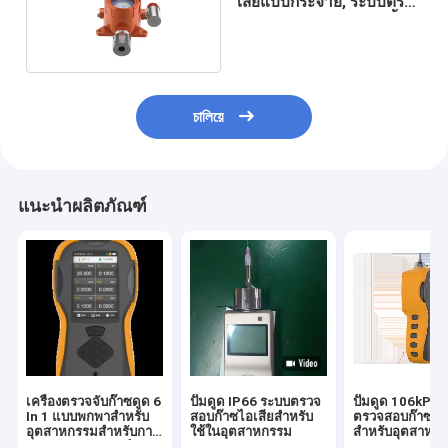
เสียแบบกระจาย, ระบบตรวจ
สอบการปล่อยมลพิษกันน้ำ
চালিয়ে
แนะนำผลิตภัณฑ์
เครื่องตรวจจับก๊าซดูด 6
ปั๊มดูด IP66 ระบบตรวจ
ปั๊มดูด 106kPa 
In 1 แบบพกพาสำหรับ
สอบก๊าซไอเสียสำหรับ
ตรวจสอบก๊าซไอเ
อุตสาหกรรมสำหรับการ
ใช้ในอุตสาหกรรม
สำหรับอุตสาหก
ตรวจสอบยานยนต์
ตรวจสอบยานยน