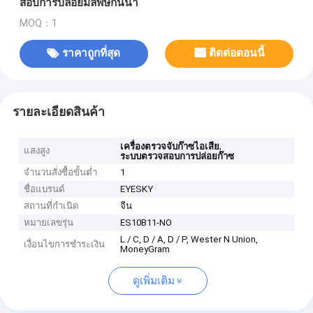
สอบการปล่อยมลพิษกันน้ำ
MOQ：1
ราคาถูกที่สุด
ติดต่อตอนนี้
รายละเอียดสินค้า
,
เครื่องตรวจจับก๊าซไอเสีย
แสงสูง
ระบบตรวจสอบการปล่อยก๊าซ
จำนวนสั่งซื้อขั้นต่ำ
1
ชื่อแบรนด์
EYESKY
สถานที่กำเนิด
จีน
หมายเลขรุ่น
ES10B11-NO
L / C, D / A, D / P, Wester N Union,
เงื่อนไขการชำระเงิน
MoneyGram
ดูเพิ่มเติม